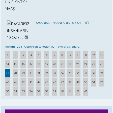
BAŞARISIZ İNSANLARIN 10 ÖZELLİĞİ
Toplam: 1256 - Gösterilen sonuçlar: 521 - 540 arası, Sayfa:
1
2
3
4
5
6
7
8
9
10
11
12
13
14
15
16
17
18
19
20
21
22
23
24
25
26
27
28
29
30
31
32
33
34
35
36
37
38
39
40
41
42
43
44
45
46
47
48
49
50
51
52
53
54
55
56
57
58
59
60
61
62
63