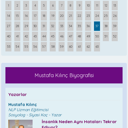
1
2
3
4
5
6
7
8
9
10
11
12
13
14
15
16
17
18
19
20
21
22
23
24
25
26
27
28
29
30
31
32
33
34
35
36
37
38
39
40
41
42
43
44
45
46
47
48
49
50
51
52
53
54
55
56
57
58
59
60
61
62
63
Mustafa Kılınç Biyografisi
Yazarlar
Mustafa Kılınç
NLP Uzman Eğitimcisi
Sosyolog - Siyasi Koç - Yazar
İnsanlık Neden Aynı Hataları Tekrar
Ediyor?