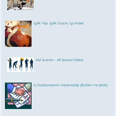
İyilik Yap, İyilik Düşün, İyi Hisset
Asıl İşveren - Alt İşveren İlişkisi
İş Sözleşmesinin Geçersizliği (Butlanı Ve İptali)