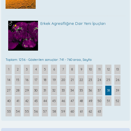
Erkek Agresifliğine Dair Yeni İpuçları
Toplam: 1256 - Gösterilen sonuçlar: 741 - 760 arası, Sayfa:
1
2
3
4
5
6
7
8
9
10
11
12
13
14
15
16
17
18
19
20
21
22
23
24
25
26
27
28
29
30
31
32
33
34
35
36
37
38
39
40
41
42
43
44
45
46
47
48
49
50
51
52
53
54
55
56
57
58
59
60
61
62
63