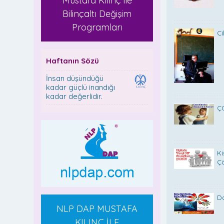
Mustafa Kılınç ile
Bilinçaltı Değişim
Programları
Ci
Haftanın Sözü
İnsan düşündüğü
kadar güçlü inandığı
kadar değerlidir.
Ç
Ki
Ç
D
NLP DAP MUSTAFA
KILINÇ İLE