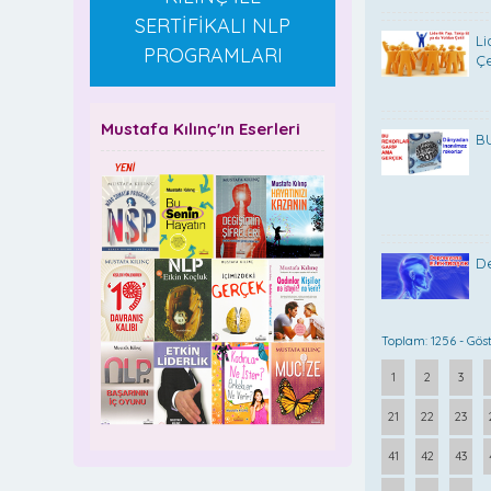
SERTİFİKALI NLP
Li
PROGRAMLARI
Çe
Mustafa Kılınç'ın Eserleri
B
D
Toplam: 1256 - Göst
1
2
3
21
22
23
41
42
43