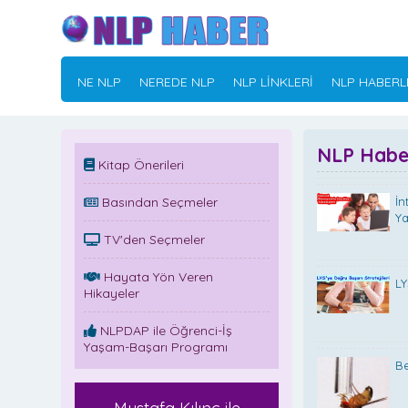
NE NLP
NEREDE NLP
NLP LİNKLERİ
NLP HABERL
NLP Haber
Kitap Önerileri
Basından Seçmeler
İn
Ya
TV'den Seçmeler
Hayata Yön Veren
LY
Hikayeler
NLPDAP ile Öğrenci-İş
Yaşam-Başarı Programı
Be