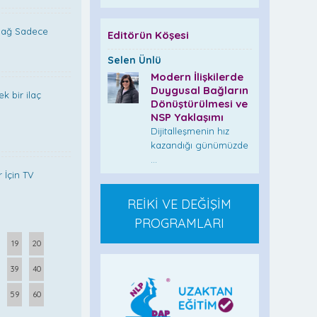
 Bağ Sadece
Editörün Köşesi
Selen Ünlü
Modern İlişkilerde
Duygusal Bağların
ek bir ilaç
Dönüştürülmesi ve
NSP Yaklaşımı
Dijitalleşmenin hız
kazandığı günümüzde
...
 İçin TV
REİKİ VE DEĞİŞİM
PROGRAMLARI
19
20
39
40
59
60