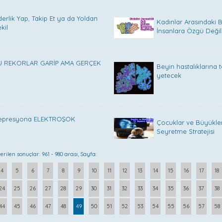
derlik Yap, Takip Et ya da Yoldan
Kadınlar Arasındaki
kil
İnsanlara Özgü Değil
U REKORLAR GARİP AMA GERÇEK
Beyin hastalıklarına t
yetecek
epresyona ELEKTROŞOK
Çocuklar ve Büyükler
Seyretme Stratejisi
erilen sonuçlar: 961 - 980 arası, Sayfa:
4
5
6
7
8
9
10
11
12
13
14
15
16
17
18
24
25
26
27
28
29
30
31
32
33
34
35
36
37
38
44
45
46
47
48
49
50
51
52
53
54
55
56
57
58