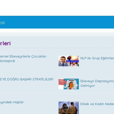
ERİ
leri
ternet Ebeveynlerle Çocukları
NLP ile Grup Eğitimler
kınlaştırdı
S’YE DOĞRU BAŞARI STRATEJİLERİ
Ebeveyn Depresyon
Geliniyor
yindeki Haplar
Erkek ve Kadın Neden