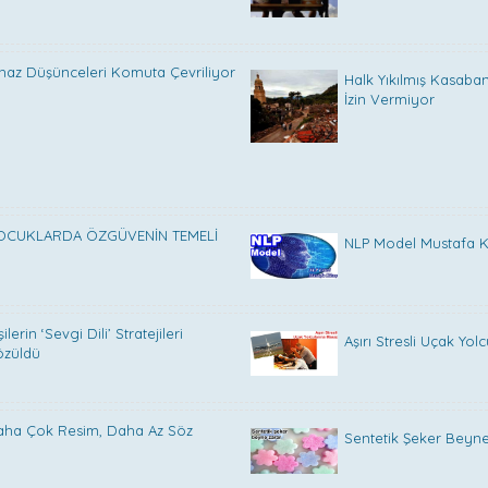
haz Düşünceleri Komuta Çevriliyor
Halk Yıkılmış Kasaba
İzin Vermiyor
OCUKLARDA ÖZGÜVENİN TEMELİ
NLP Model Mustafa Kı
şilerin ‘Sevgi Dili’ Stratejileri
Aşırı Stresli Uçak Yol
özüldü
aha Çok Resim, Daha Az Söz
Sentetik Şeker Beyn