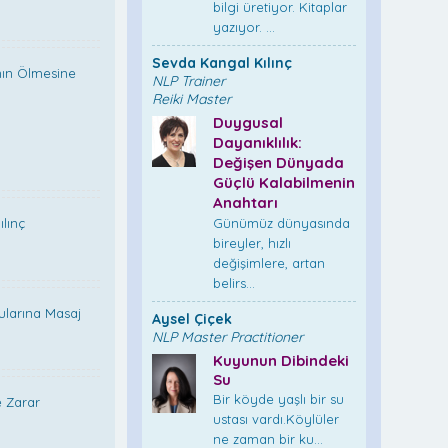
bilgi üretiyor. Kitaplar
yazıyor. ...
Sevda Kangal Kılınç
nın Ölmesine
NLP Trainer
Reiki Master
Duygusal
Dayanıklılık:
Değişen Dünyada
Güçlü Kalabilmenin
Anahtarı
lınç
Günümüz dünyasında
bireyler, hızlı
değişimlere, artan
belirs...
cularına Masaj
Aysel Çiçek
NLP Master Practitioner
Kuyunun Dibindeki
Su
Bir köyde yaşlı bir su
e Zarar
ustası vardı.Köylüler
ne zaman bir ku...