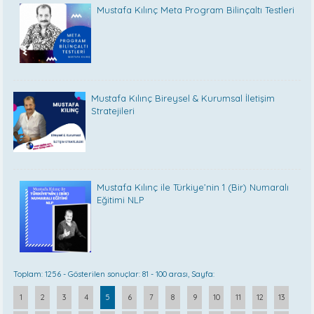
Mustafa Kılınç Meta Program Bilinçaltı Testleri
Mustafa Kılınç Bireysel & Kurumsal İletişim
Stratejileri
Mustafa Kılınç ile Türkiye’nin 1 (Bir) Numaralı
Eğitimi NLP
Toplam: 1256 - Gösterilen sonuçlar: 81 - 100 arası, Sayfa:
1
2
3
4
5
6
7
8
9
10
11
12
13