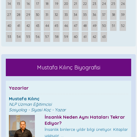
14
15
16
17
18
19
20
21
22
23
24
25
26
27
28
29
30
31
32
33
34
35
36
37
38
39
40
41
42
43
44
45
46
47
48
49
50
51
52
53
54
55
56
57
58
59
60
61
62
63
Mustafa Kılınç Biyografisi
Yazarlar
Mustafa Kılınç
NLP Uzman Eğitimcisi
Sosyolog - Siyasi Koç - Yazar
İnsanlık Neden Aynı Hataları Tekrar
Ediyor?
İnsanlık binlerce yıldır bilgi üretiyor. Kitaplar
yazıyor. ...