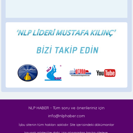
NLP HABER - Tüm soru ve önerileriniz için
info@nlphaber.com
İşbu sitenin tüm hakları saklıdır. Site içerisindeki dökümanlar
kaynak gösterilse dahi, izin alınmadan başka sitelere,