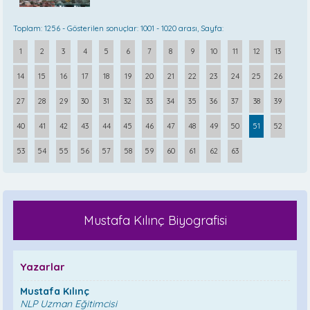
Toplam: 1256 - Gösterilen sonuçlar: 1001 - 1020 arası, Sayfa:
1
2
3
4
5
6
7
8
9
10
11
12
13
14
15
16
17
18
19
20
21
22
23
24
25
26
27
28
29
30
31
32
33
34
35
36
37
38
39
40
41
42
43
44
45
46
47
48
49
50
51
52
53
54
55
56
57
58
59
60
61
62
63
Mustafa Kılınç Biyografisi
Yazarlar
Mustafa Kılınç
NLP Uzman Eğitimcisi